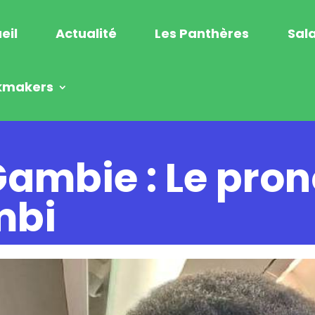
eil
Actualité
Les Panthères
Sala
kmakers
ambie : Le pron
mbi