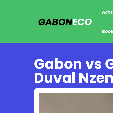
Accu
Boo
Gabon vs G
Duval Nze