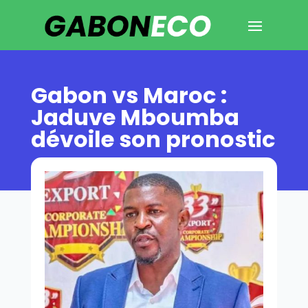
Gabon vs Maroc :
Jaduve Mboumba
dévoile son pronostic