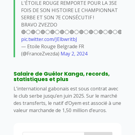
L'ÉTOILE ROUGE REMPORTE POUR LA 35E
FOIS DE SON HISTOIRE LE CHAMPIONNAT
SERBE ET SON 7E CONSÉCUTIF !
BRAVO ZVEZDO
🔴⚪🔴⚪🔴⚪🔴⚪🔴⚪🔴⚪🔴⚪🔴⚪🔴⚪🔴⚪🔴⚪🔴
pic.twitter.com/JElbwritbJ
— Etoile Rouge Belgrade FR
(@FranceZvezda)
May 2, 2024
Salaire de Guélor Kanga, records,
statistiques et plus
L’international gabonais est sous contrat avec
le club serbe jusqu’en juin 2025. Sur le marché
des transferts, le natif d’Oyem est associé à une
valeur marchande de 1,50 million d’euros.