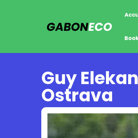
Accu
Boo
Guy Elekana
Ostrava