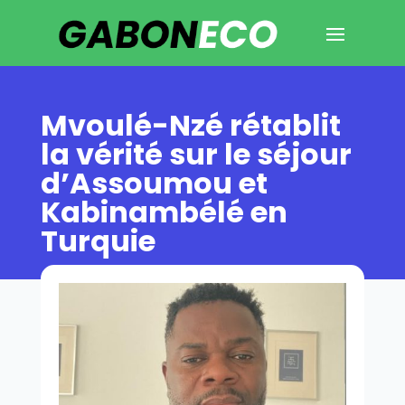
Mvoulé-Nzé rétablit
la vérité sur le séjour
d’Assoumou et
Kabinambélé en
Turquie