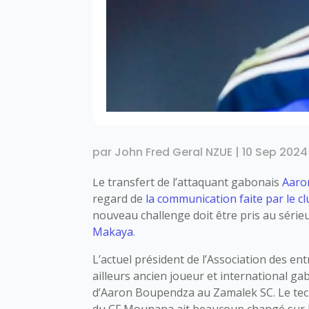
par
John Fred Geral NZUE
|
10 Sep 2024
Le transfert de l’attaquant gabonais
Aaro
regard de
la communication faite par le c
nouveau challenge doit être pris au série
Makaya
.
L’actuel président de l’Association des en
ailleurs ancien joueur et international ga
d’Aaron Boupendza au Zamalek SC. Le tec
du CF Mounana ait beaucoup changé sur 