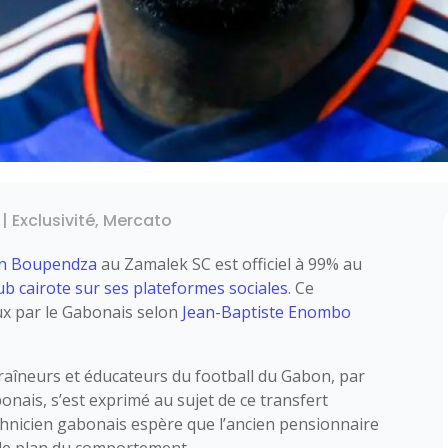
|
Exclusivité
,
Mercato
n Boupendza
au Zamalek SC est officiel à 99% au
lub cairote sur ses plateformes sociales
. Ce
ux par le Gabonais selon
Jean-Baptiste Enombo
traîneurs et éducateurs du football du Gabon, par
bonais, s’est exprimé au sujet de ce transfert
hnicien gabonais espère que l’ancien pensionnaire
le plan du comportement.