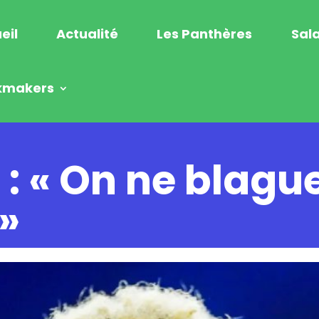
eil
Actualité
Les Panthères
Sala
kmakers
: « On ne blagu
»