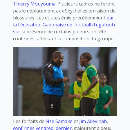
Thierry Mouyouma
. Plusieurs cadres ne feront
pas le déplacement aux Seychelles en raison de
blessures. Les doutes émis précédemment
par
la Fédération Gabonaise de Football (Fegafoot)
sur
la présence de certains joueurs ont été
confirmés, affectant la composition du groupe.
Les forfaits de
Nze Samake
et
Jim Allevinah
,
confirmés vendredi dernier
, s’ajoutent à deux