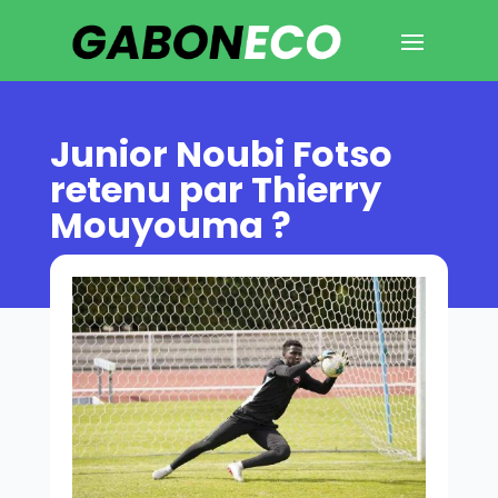
Junior Noubi Fotso
retenu par Thierry
Mouyouma ?