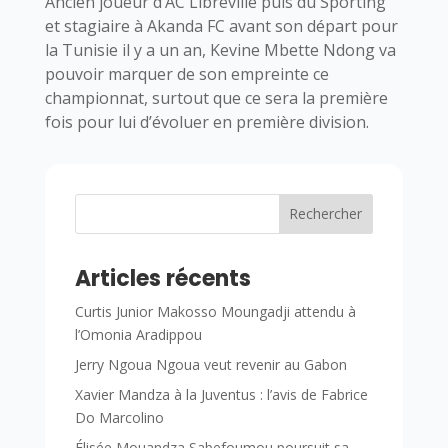
Ancien joueur d’AC Libreville puis du Sporting
et stagiaire à Akanda FC avant son départ pour
la Tunisie il y a un an, Kevine Mbette Ndong va
pouvoir marquer de son empreinte ce
championnat, surtout que ce sera la première
fois pour lui d’évoluer en première division.
Rechercher
Articles récents
Curtis Junior Makosso Moungadji attendu à
l’Omonia Aradippou
Jerry Ngoua Ngoua veut revenir au Gabon
Xavier Mandza à la Juventus : l’avis de Fabrice
Do Marcolino
Élisée Mouandza Sabefoumou poursuit sa