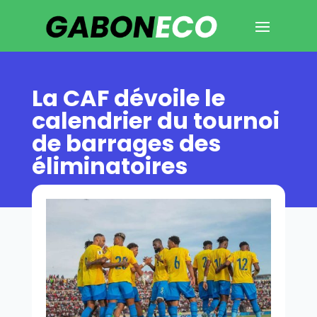
La CAF dévoile le
calendrier du tournoi
de barrages des
éliminatoires