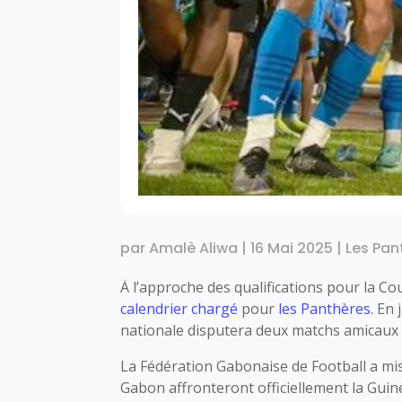
par
Amalè Aliwa
|
16 Mai 2025
|
Les Pan
À l’approche des qualifications pour la 
calendrier chargé
pour
les Panthères
. En
nationale disputera deux matchs amicaux 
La Fédération Gabonaise de Football a mi
Gabon affronteront officiellement la Guinée