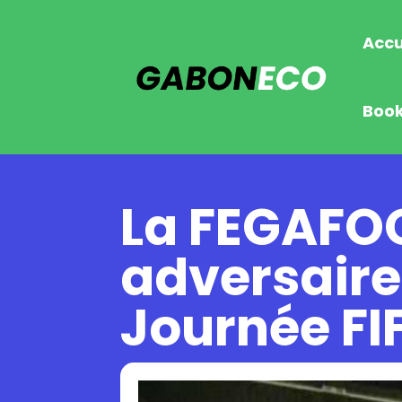
Accu
Boo
La FEGAFOO
adversaire
Journée FI