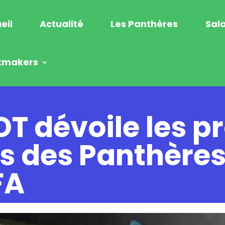
eil
Actualité
Les Panthères
Sala
kmakers
T dévoile les p
s des Panthères
FA