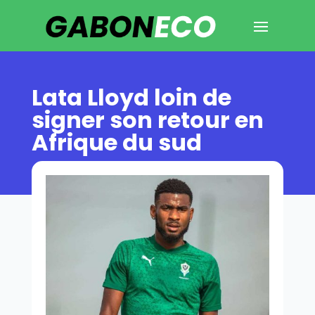
Lata Lloyd loin de
signer son retour en
Afrique du sud