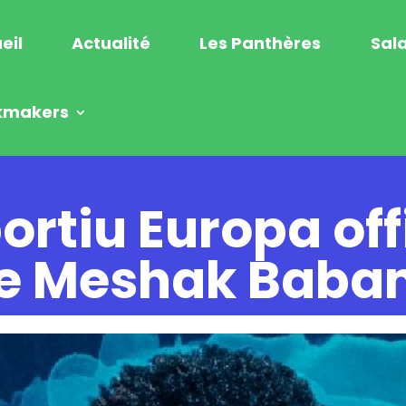
eil
Actualité
Les Panthères
Sala
kmakers
ortiu Europa offi
de Meshak Baban