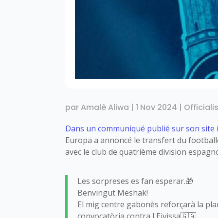
par
Amalè Aliwa
|
1 Nov 2024
|
Officiali
Dans un communiqué publié sur son site 
Europa a annoncé le transfert du footba
avec le club de quatrième division espagno
Les sorpreses es fan esperar.🎁
Benvingut Meshak!
El mig centre gabonès reforçarà la pla
convocatòria contra l'Eivissa🇬🇦