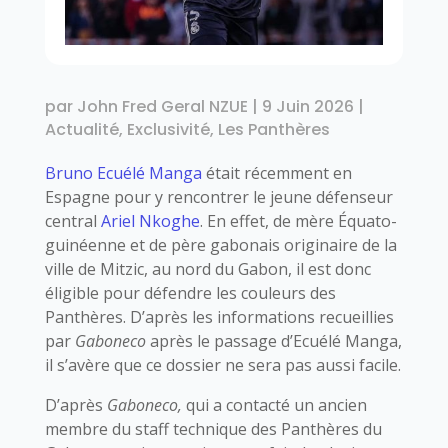
par
John Fred Geral NZUE
|
9 Juin 2026
|
Actualité
,
Exclusivité
,
Les Panthères
Bruno Ecuélé Manga
était récemment en
Espagne pour y rencontrer le jeune défenseur
central
Ariel Nkoghe
. En effet, de mère Équato-
guinéenne et de père gabonais originaire de la
ville de Mitzic, au nord du Gabon, il est donc
éligible pour défendre les couleurs des
Panthères. D’après les informations recueillies
par
Gaboneco
après le passage d’Ecuélé Manga,
il s’avère que ce dossier ne sera pas aussi facile.
D’après
Gaboneco,
qui a contacté un ancien
membre du staff technique des Panthères du