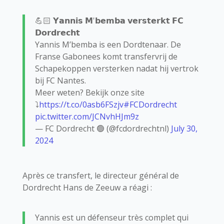
💪🏻 𝗬𝗮𝗻𝗻𝗶𝘀 𝗠'𝗯𝗲𝗺𝗯𝗮 𝘃𝗲𝗿𝘀𝘁𝗲𝗿𝗸𝘁 𝗙𝗖
𝗗𝗼𝗿𝗱𝗿𝗲𝗰𝗵𝘁
Yannis M’bemba is een Dordtenaar. De
Franse Gabonees komt transfervrij de
Schapekoppen versterken nadat hij vertrok
bij FC Nantes.
Meer weten? Bekijk onze site
⤵️
https://t.co/0asb6FSzjv
#FCDordrecht
pic.twitter.com/JCNvhHJm9z
— FC Dordrecht 🟢 (@fcdordrechtnl)
July 30,
2024
Après ce transfert, le directeur général de
Dordrecht Hans de Zeeuw a réagi :
Yannis est un défenseur très complet qui