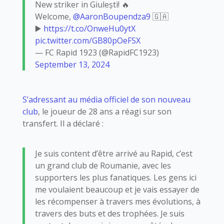
New striker in Giulești! 🔥
Welcome,
@AaronBoupendza9
🇬🇦
▶️
https://t.co/OnweHu0ytX
pic.twitter.com/GB80pOeFSX
— FC Rapid 1923 (@RapidFC1923)
September 13, 2024
S’adressant au média officiel de son nouveau
club
, le joueur de 28 ans a réagi sur son
transfert. Il a déclaré :
Je suis content d’être arrivé au Rapid, c’est
un grand club de Roumanie, avec les
supporters les plus fanatiques. Les gens ici
me voulaient beaucoup et je vais essayer de
les récompenser à travers mes évolutions, à
travers des buts et des trophées. Je suis