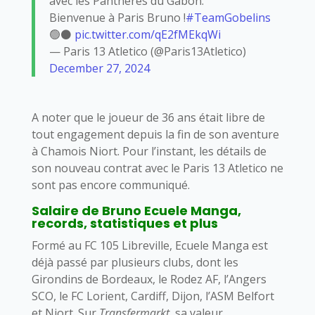
avec les Panthères du Gabon.
Bienvenue à Paris Bruno !
#TeamGobelins
🟢⚫️
pic.twitter.com/qE2fMEkqWi
— Paris 13 Atletico (@Paris13Atletico)
December 27, 2024
A noter que le joueur de 36 ans était libre de
tout engagement depuis la fin de son aventure
à Chamois Niort. Pour l’instant, les détails de
son nouveau contrat avec le Paris 13 Atletico ne
sont pas encore communiqué.
Salaire de Bruno Ecuele Manga,
records, statistiques et plus
Formé au FC 105 Libreville, Ecuele Manga est
déjà passé par plusieurs clubs, dont les
Girondins de Bordeaux, le Rodez AF, l’Angers
SCO, le FC Lorient, Cardiff, Dijon, l’ASM Belfort
et Niort. Sur
Transfermarkt
, sa valeur