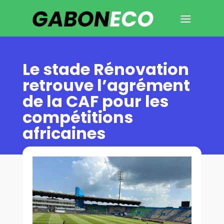
Le stade Rénovation
retrouve l’agrément
de la CAF pour les
compétitions
africaines