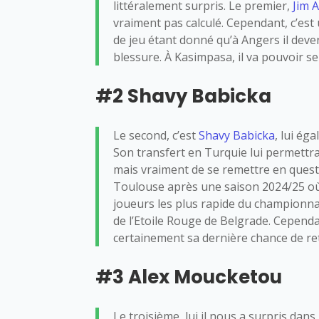
littéralement surpris. Le premier,
Jim A
vraiment pas calculé. Cependant, c’est 
de jeu étant donné qu’à Angers il devena
blessure. À Kasimpasa, il va pouvoir se
#2 Shavy Babicka
Le second, c’est
Shavy Babicka
, lui ég
Son transfert en Turquie lui permettr
mais vraiment de se remettre en questi
Toulouse après une saison 2024/25 où 
joueurs les plus rapide du championnat 
de l’Etoile Rouge de Belgrade.
Cependan
certainement sa dernière chance de re
#3 Alex Moucketou
Le troisième, lui il nous a surpris dans