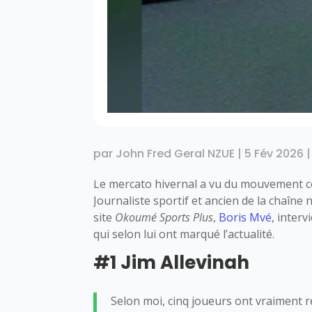
par
John Fred Geral NZUE
|
5 Fév 2026
Le mercato hivernal a vu du mouvement c
Journaliste sportif et ancien de la chaîne
site
Okoumé Sports Plus
,
Boris Mvé
, inter
qui selon lui ont marqué l’actualité.
#1 Jim Allevinah
Selon moi, cinq joueurs ont vraiment r