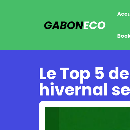
Accu
Boo
Le Top 5 d
hivernal s