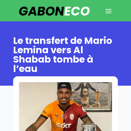
Le transfert de Mario
Lemina vers Al
Shabab tombe à
l’eau