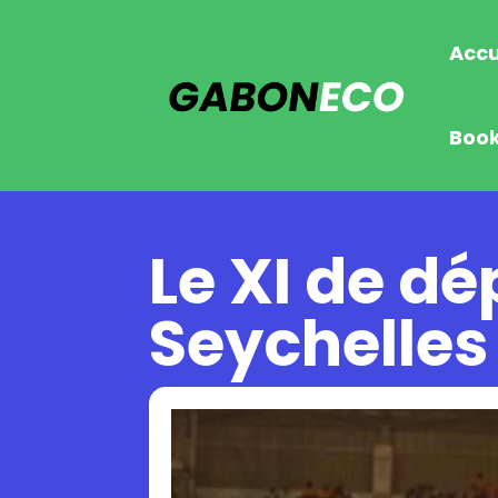
Accu
Boo
Le XI de d
Seychelles