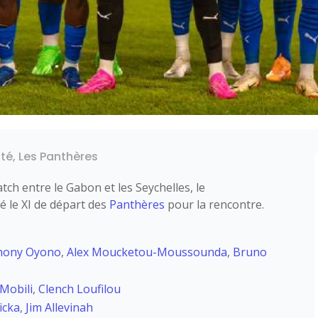
ité
,
Les Panthères
ch entre le Gabon et les Seychelles, le
é le XI de départ des
Panthères
pour la rencontre.
hony Oyono
,
Alex Moucketou-Moussounda
,
Bruno
Mobili
,
Clench Loufilou
icka
,
Jim Allevinah