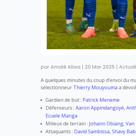
par
Amalè Aliwa
|
20 Mar 2025
|
Actual
A quelques minutes du coup d’envoi du mat
sélectionneur
Thierry Mouyouma
a dévoil
Gardien de but :
Patrick Meneme
Défenseurs :
Aaron Appindangoyé
,
Ant
Ecuele Manga
Milieux de terrain :
Johann Obiang
,
Van 
Attaquants :
David Sambissa
,
Shavy Bab