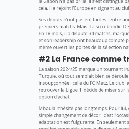
le Gabon n’a pas brillé, il s’est distingué
cela, il a rejoint l’Europe en signant au c
Ses débuts n’ont pas été faciles : entre ao
premiers matchs. Mais il a su rebondir. Dès
En 18 mois, il a disputé 34 matchs, marqué
et son leadership ont beaucoup compté p
même ouvert les portes de la sélection n
#2 La France comme t
La saison 2024/25 marque un tournant inat
Turquie, où tout semblait bien se dérouler 
insoupçonnée : celle du FC Metz. Le club, 
retrouver la Ligue 1, décide de miser sur 
option d’achat.
Mboula n’hésite pas longtemps. Pour lui,
simple changement de décor : c’est l’occas
adaptation est fulgurante. En seulement s