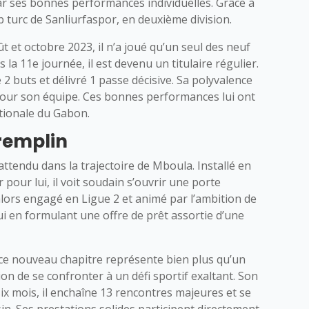
 par ses bonnes performances individuelles. Grâce à
lub turc de Sanliurfaspor, en deuxième division.
ût et octobre 2023, il n’a joué qu’un seul des neuf
 la 11e journée, il est devenu un titulaire régulier.
 2 buts et délivré 1 passe décisive. Sa polyvalence
our son équipe. Ces bonnes performances lui ont
ationale du Gabon.
remplin
tendu dans la trajectoire de Mboula. Installé en
pour lui, il voit soudain s’ouvrir une porte
alors engagé en Ligue 2 et animé par l’ambition de
lui en formulant une offre de prêt assortie d’une
 ce nouveau chapitre représente bien plus qu’un
ion de se confronter à un défi sportif exaltant. Son
ix mois, il enchaîne 13 rencontres majeures et se