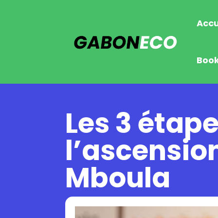
Accu
Boo
Les 3 étap
l’ascensio
Mboula