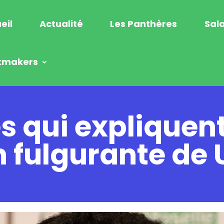
eil
Actualité
Les Panthères
Sala
kmakers
es qui expliquen
n fulgurante de 