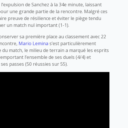
 l’expulsion de Sanchez à la 34e minute, laissant
pour une grande partie de la rencontre. Malgré ces
aire preuve de résilience et éviter le piège tendu
her un match nul important (1-1).
conserver sa première place au classement avec 22
encontre,
Mario Lemina
s’est particulièrement
le du match, le milieu de terrain a marqué les esprits
mportant l’ensemble de ses duels (4/4) et
ses passes (50 réussies sur 55).