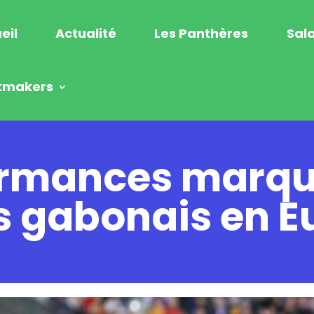
eil
Actualité
Les Panthères
Sala
kmakers
formances marqu
s gabonais en E