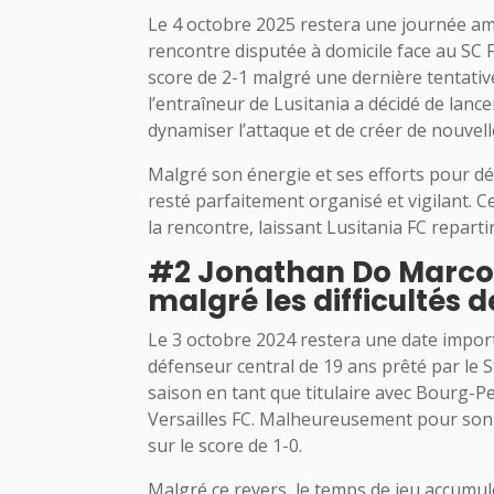
Le 4 octobre 2025 restera une journée amè
rencontre disputée à domicile face au SC Fa
score de 2-1 malgré une dernière tentati
l’entraîneur de Lusitania a décidé de lanc
dynamiser l’attaque et de créer de nouvel
Malgré son énergie et ses efforts pour dés
resté parfaitement organisé et vigilant. Ce
la rencontre, laissant Lusitania FC reparti
#2 Jonathan Do Marcol
malgré les difficultés
Le 3 octobre 2024 restera une date impo
défenseur central de 19 ans prêté par le S
saison en tant que titulaire avec Bourg-Per
Versailles FC. Malheureusement pour son é
sur le score de 1-0.
Malgré ce revers, le temps de jeu accumul