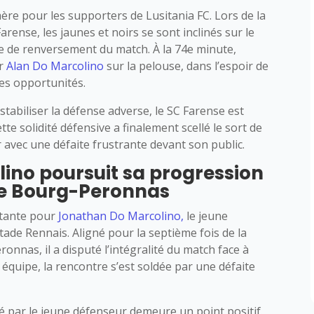
re pour les supporters de Lusitania FC. Lors de la
rense, les jaunes et noirs se sont inclinés sur le
ve de renversement du match. À la 74e minute,
er
Alan Do Marcolino
sur la pelouse, dans l’espoir de
les opportunités.
tabiliser la défense adverse, le SC Farense est
tte solidité défensive a finalement scellé le sort de
r avec une défaite frustrante devant son public.
ino poursuit sa progression
 de Bourg-Peronnas
rtante pour
Jonathan Do Marcolino,
le jeune
tade Rennais. Aligné pour la septième fois de la
onnas, il a disputé l’intégralité du match face à
quipe, la rencontre s’est soldée par une défaite
é par le jeune défenseur demeure un point positif.