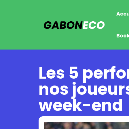
Accu
Boo
Les 5 per
nos joueur
week-end