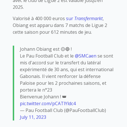
avec le club de Ligue 2 est valable jusqu’en
2025.
Valorisé à 400 000 euros
sur
Transfermarkt
,
Obiang est apparu dans 7 matchs de Ligue 2
cette saison pour 612 minutes de jeu.
Johann Obiang est 🟡🔵 !
Le Pau Football Club et le
@SMCaen
se sont
mis d'accord sur le transfert du latéral
expérimenté de 30 ans, qui est international
Gabonais. Il vient renforcer la défense
Paloise pour les 2 prochaines saisons, et
portera le n°23
Bienvenue Johann ! 👑
pic.twitter.com/pCATlYldc4
— Pau Football Club (@PauFootballClub)
July 11, 2023