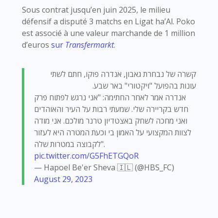
Sous contrat jusqu’en juin 2025, le milieu
défensif a disputé 3 matchs en Ligat ha’Al. Poko
est associé à une valeur marchande de 1 million
d’euros
sur
Transfermarkt
.
קשרה של נבחרת גאבון, אנדרה פוקו, חתם לשתי
עונות בהפועל "ויקטורי" באר שבע.
אנדרה אמר לאחר החתימה: "אני נרגש לפתוח פרק
חדש בקריירה שלי. שמעתי רבות על העיר והאוהדים
ואני מחכה לשחק באצטדיון טרנר מולכם. אני מודה
לצוות המקצועי על האמון בי וכעת המטרה היא לעזור
לקבוצה במטרות שלה".
pic.twitter.com/G5FhETGQoR
— Hapoel Be'er Sheva 🇮🇱 (@HBS_FC)
August 29, 2023