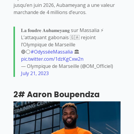
jusqu’en juin 2026, Aubameyang a une valeur
marchande de 4 millions d’euros.
𝐋𝐚 𝐟𝐨𝐮𝐝𝐫𝐞 𝐀𝐮𝐛𝐚𝐦𝐞𝐲𝐚𝐧𝐠 sur Massalia ⚡️
L’attaquant gabonais 🇬🇦 rejoint
l’Olympique de Marseille
🔵⚪️
#OdysséeMassalia
🏛️
pic.twitter.com/1dzKgCxw2n
— Olympique de Marseille (@OM_Officiel)
July 21, 2023
2# Aaron Boupendza