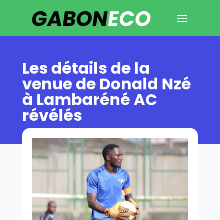
Les détails de la
venue de Donald Nzé
à Lambaréné AC
révélés