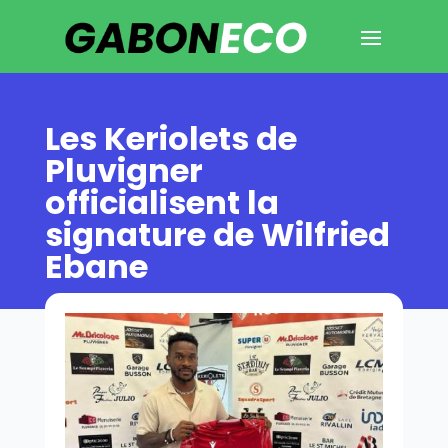
Les Keriolets de
Pluvigner
officialisent la
signature de Wilfried
Ebane