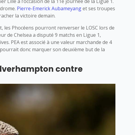
r Lille à l’occasion de la 11e journée de la Ligue 1.
lodrome.
Pierre-Emerick Aubameyang
et ses troupes
racher la victoire demain.
nt, les Phocéens pourront renverser le LOSC lors de
ueur de Chelsea a disputé 9 matchs en Ligue 1,
ives. PEA est associé à une valeur marchande de 4
s pourrait donc marquer son deuxième but de la
olverhampton contre