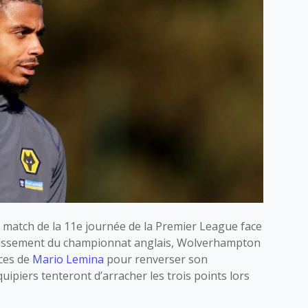
match de la 11e journée de la Premier League face
 classement du championnat anglais, Wolverhampton
ices de
Mario Lemina
pour renverser son
quipiers tenteront d’arracher les trois points lors