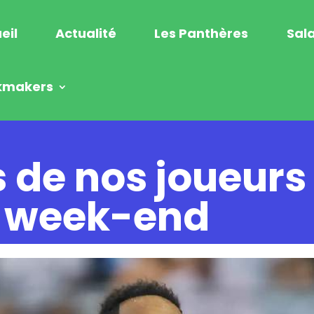
eil
Actualité
Les Panthères
Sala
kmakers
 de nos joueur
e week-end