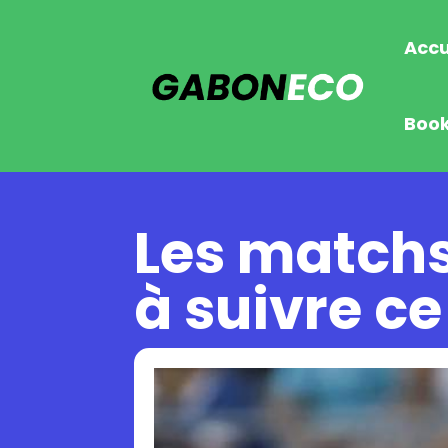
Accu
Boo
Les matchs
à suivre c