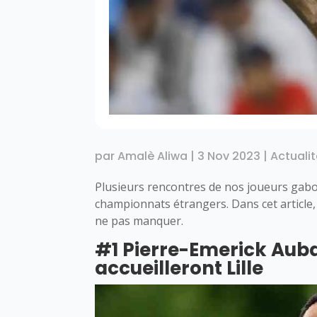
par
Amalè Aliwa
|
3 Nov 2023
|
Actuali
Plusieurs rencontres de nos joueurs gabo
championnats étrangers. Dans cet article
ne pas manquer.
#1 Pierre-Emerick Aub
accueilleront Lille