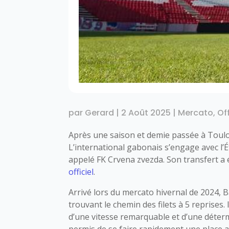
par
Gerard
|
2 Août 2025
|
Mercato
,
Of
Après une saison et demie passée à Toul
L’international gabonais s’engage avec l’
appelé FK Crvena zvezda. Son transfert a 
officiel
.
Arrivé lors du mercato hivernal de 2024, B
trouvant le chemin des filets à 5 reprises. 
d’une vitesse remarquable et d’une déterm
permis de se faire rapidement une place au