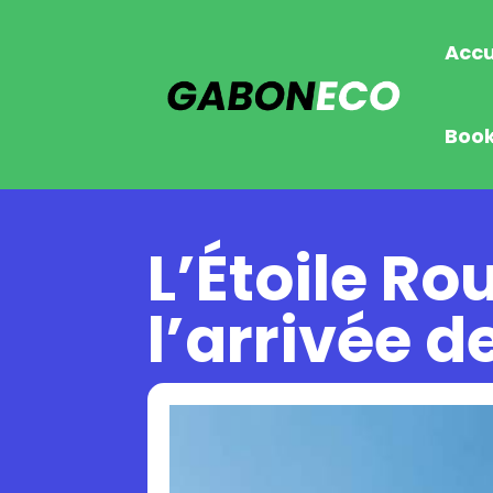
Accu
Boo
L’Étoile R
l’arrivée 