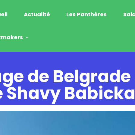
eil
Actualité
Les Panthères
Sala
kmakers
ouge de Belgrade
de Shavy Babick