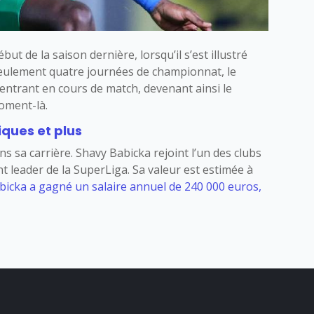
t de la saison dernière, lorsqu’il s’est illustré
eulement quatre journées de championnat, le
 entrant en cours de match, devenant ainsi le
moment-là.
iques et plus
 sa carrière. Shavy Babicka rejoint l’un des clubs
nt leader de la SuperLiga. Sa valeur est estimée à
bicka a gagné un salaire annuel de 240 000 euros,