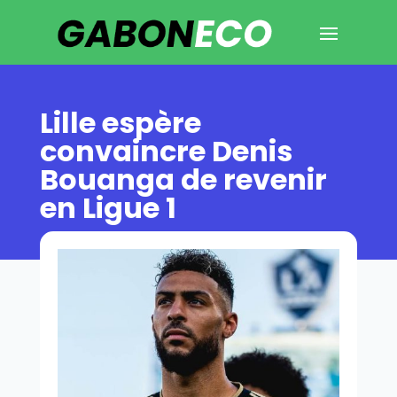
Lille espère
convaincre Denis
Bouanga de revenir
en Ligue 1