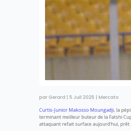
par
Gerard
|
5 Juil 2025
|
Mercato
Curtis-Junior Makosso Moungadji
, la pé
terminant meilleur buteur de la Fatshi Cup 
attaquant refait surface aujourd’hui, prêt 