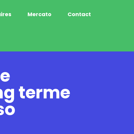
ires
Mercato
Contact
he
ong terme
so