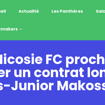
eil
Actualité
Les Panthères
Sala
kmakers
icosie FC proc
ser un contrat l
s-Junior Makos