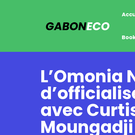
Accu
Boo
L’Omonia N
d’officiali
avec Curti
Moungadji