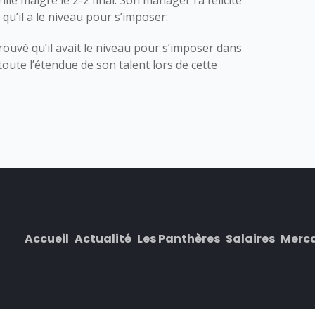
llé malgré le 2-2 final. Son manager l’a félicité
qu’il a le niveau pour s’imposer:
rouvé qu’il avait le niveau pour s’imposer dans
 toute l’étendue de son talent lors de cette
Accueil
Actualité
Les Panthères
Salaires
Merc