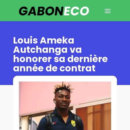
Louis Ameka
Autchanga va
honorer sa dernière
année de contrat