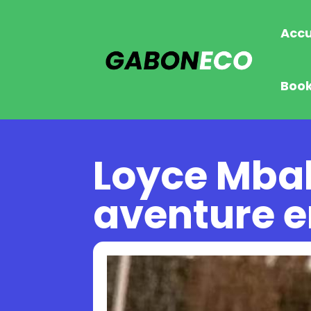
Accu
Boo
Loyce Mbab
aventure 