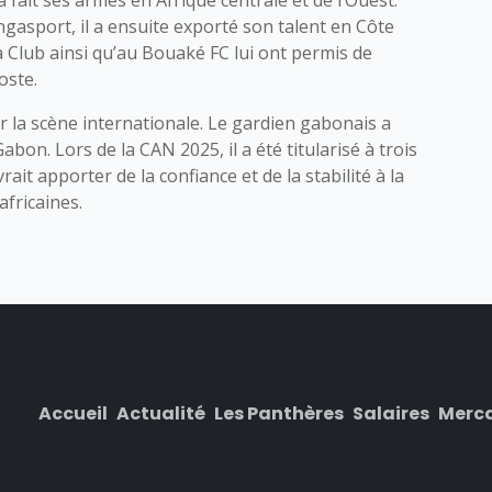
 fait ses armes en Afrique centrale et de l’Ouest.
asport, il a ensuite exporté son talent en Côte
a Club ainsi qu’au Bouaké FC lui ont permis de
oste.
la scène internationale. Le gardien gabonais a
bon. Lors de la CAN 2025, il a été titularisé à trois
ait apporter de la confiance et de la stabilité à la
africaines.
Accueil
Actualité
Les Panthères
Salaires
Merc