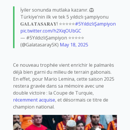
İyiler sonunda mutlaka kazanır. 🦁
Türkiye’nin ilk ve tek 5 yıldızlı şampiyonu
𝐆𝐀𝐋𝐀𝐓𝐀𝐒𝐀𝐑𝐀𝐘! ⭐️⭐️⭐️⭐️⭐️
#5YıldızlıŞampiyon
pic.twitter.com/h2XiqOUbGC
— #5YıldızlıŞampiyon ⭐️⭐️⭐️⭐️⭐️
(@GalatasaraySK)
May 18, 2025
Ce nouveau trophée vient enrichir le palmarès
déjà bien garni du milieu de terrain gabonais.
En effet, pour Mario Lemina, cette saison 2025
restera gravée dans sa mémoire avec une
double victoire : la Coupe de Turquie,
récemment acquise
, et désormais ce titre de
champion national.