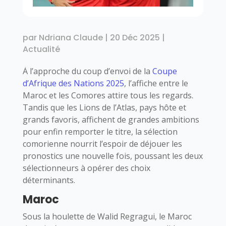
par
Ndriana Claude
|
20 Déc 2025
|
Actualité
À l’approche du coup d’envoi de la
Coupe
d’Afrique des Nations 2025
, l’affiche entre le
Maroc et les Comores attire tous les regards.
Tandis que les Lions de l’Atlas, pays hôte et
grands favoris, affichent de grandes ambitions
pour enfin remporter le titre, la sélection
comorienne nourrit l’espoir de déjouer les
pronostics une nouvelle fois, poussant les deux
sélectionneurs à opérer des choix
déterminants.
Maroc
Sous la houlette de Walid Regragui, le Maroc