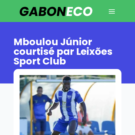
Mboulou Júnior
courtisé par Leixões
Sport Club