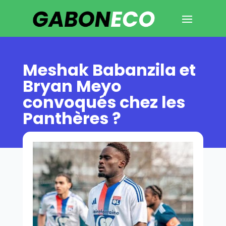
Meshak Babanzila et
Bryan Meyo
convoqués chez les
Panthères ?