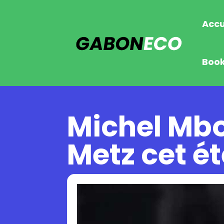
Accu
Boo
Michel Mbo
Metz cet ét