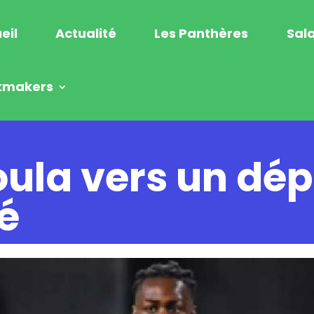
eil
Actualité
Les Panthères
Sala
kmakers
ula vers un dép
é