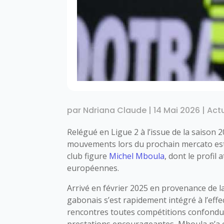
par
Ndriana Claude
|
14 Mai 2026
|
Actu
Relégué en Ligue 2 à l’issue de la saison 
mouvements lors du prochain mercato estiv
club figure
Michel Mboula
, dont le profil
européennes.
Arrivé en février 2025 en provenance de l
gabonais s’est rapidement intégré à l’effec
rencontres toutes compétitions confondu
prestations encourageantes, Mboula n’a 