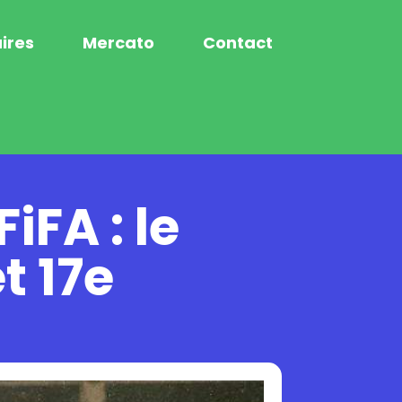
ires
Mercato
Contact
iFA : le
t 17e