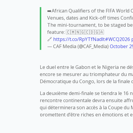
➡️African Qualifiers of the FIFA World
Venues, dates and Kick-off times Conf
The mini-tournament, to be staged be
feature: 🇨🇲🇳🇬🇨🇩🇬🇦
🔗
https://t.co/RpYTfNadlt
#WCQ2026
— CAF Media (@CAF_Media)
October 2
Le duel entre le Gabon et le Nigeria ne d
encore se mesurer au triomphateur du m
Démocratique du Congo, lors de la finale de
La deuxième demi-finale se tiendra le 16 
rencontre continentale devra ensuite affr
qui déterminera son accès à la Coupe du M
promettent d’être riches en émotions et 