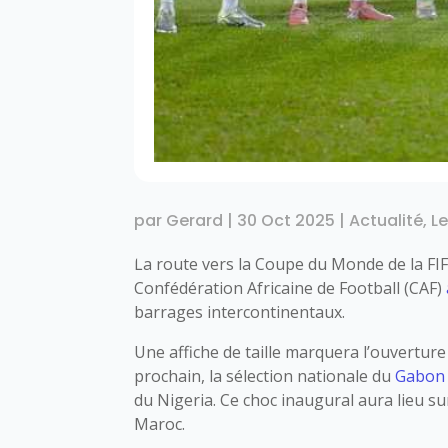
par
Gerard
|
30 Oct 2025
|
Actualité
,
L
La route vers la Coupe du Monde de la FIFA
Confédération Africaine de Football (CAF)
barrages intercontinentaux.
Une affiche de taille marquera l’ouvertur
prochain, la sélection nationale du
Gabon
du Nigeria. Ce choc inaugural aura lieu su
Maroc.