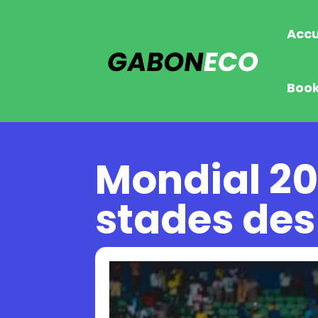
Accu
Boo
Mondial 202
stades des