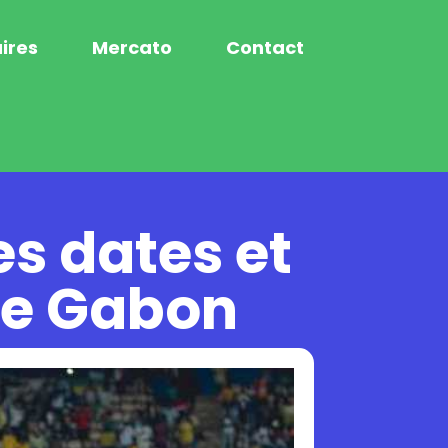
ires
Mercato
Contact
es dates et
le Gabon