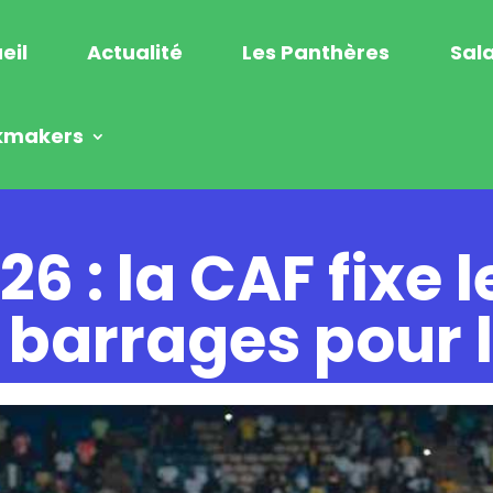
eil
Actualité
Les Panthères
Sala
kmakers
6 : la CAF fixe l
 barrages pour 