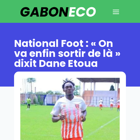
National Foot : « On
va enfin sortir de là »
dixit Dane Etoua