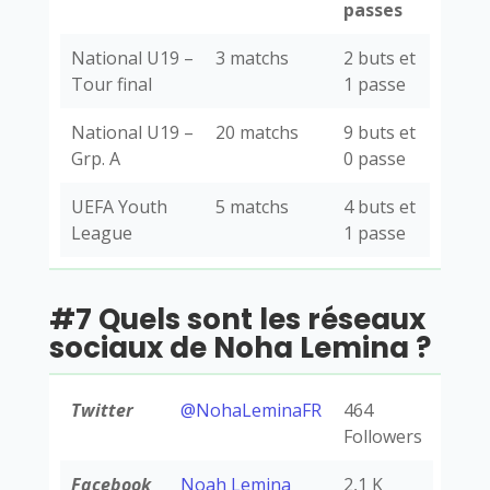
passes
National U19 –
3 matchs
2 buts et
Tour final
1 passe
National U19 –
20 matchs
9 buts et
Grp. A
0 passe
UEFA Youth
5 matchs
4 buts et
League
1 passe
#7 Quels sont les réseaux
sociaux de Noha Lemina ?
Twitter
@NohaLeminaFR
464
Followers
Facebook
Noah Lemina
2,1 K