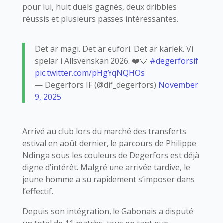
pour lui, huit duels gagnés, deux dribbles
réussis et plusieurs passes intéressantes.
Det är magi. Det är eufori. Det är kärlek. Vi
spelar i Allsvenskan 2026. ❤️🤍
#degerforsif
pic.twitter.com/pHgYqNQHOs
— Degerfors IF (@dif_degerfors)
November
9, 2025
Arrivé au club lors du marché des transferts
estival en août dernier, le parcours de Philippe
Ndinga sous les couleurs de Degerfors est déjà
digne d’intérêt. Malgré une arrivée tardive, le
jeune homme a su rapidement s’imposer dans
l’effectif.
Depuis son intégration, le Gabonais a disputé
un total de 11 matchs, tous en tant que