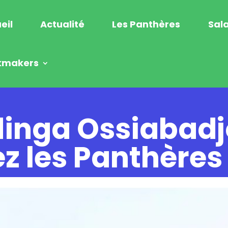
eil
Actualité
Les Panthères
Sala
kmakers
dinga Ossiabad
z les Panthères