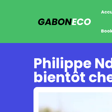
Accu
Boo
Philippe N
bientôt che