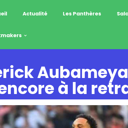
eil
Actualité
Les Panthères
Sala
kmakers
erick Aubameya
ncore à la retr