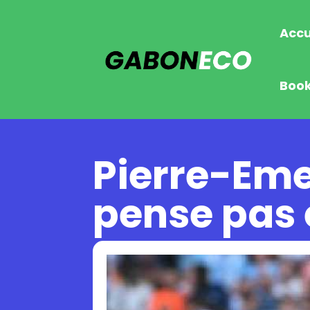
Accu
Boo
Pierre-Em
pense pas e