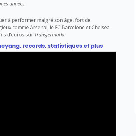
ques années.
nuer à performer malgré son âge, fort de
igieux comme Arsenal, le FC Barcelone et Chelsea.
ons d’euros sur
Transfermarkt
.
yang, records, statistiques et plus