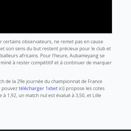
par certains observateurs, ne remet pas en cause
e et son sens du but restent précieux pour le club et
tballeurs africains. Pour l’heure, Aubameyang se
erminé à rester compétitif et à continuer de marquer
tch de la 29e journée du championnat de France
us pouvez
télécharger 1xbet
ici) propose les cotes
à 1,92, un match nul est évalué à 3,50, et Lille