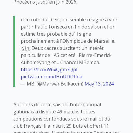
Phocéens jusqu’en juin 2026.
ℹ️ Du côté du LOSC, on semble résigné à voir
partir Paulo Fonseca en fin de saison et on
estime très probable qu'il signe
prochainement à l'Olympique de Marseille.
🇸🇦 Deux cadres suscitent un intérêt
particulier de l'AS cet été : Pierre-Emerick
Aubameyang et… Chancel MBemba.
https://t.co/W6xQgm7QpI
pic.twitter.com/IHriUDDhna
— MB. (@MarwanBelkacem)
May 13, 2024
Au cours de cette saison, l’international
gabonais a disputé 49 matchs toutes
compétitions confondues sous le maillot du
club français. Il a inscrit 29 buts et offert 11
passes décisives. L’ancien joueur de Chelsea est