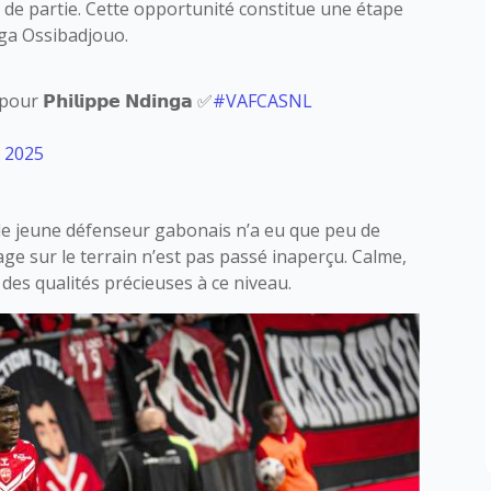
n de partie. Cette opportunité constitue une étape
ga Ossibadjouo.
𝗵𝗶𝗹𝗶𝗽𝗽𝗲 𝗡𝗱𝗶𝗻𝗴𝗮 ✅
#VAFCASNL
 2025
 le jeune défenseur gabonais n’a eu que peu de
age sur le terrain n’est pas passé inaperçu. Calme,
r des qualités précieuses à ce niveau.