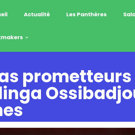
eil
Actualité
Les Panthères
Sala
kmakers
as prometteurs
dinga Ossibadj
nes