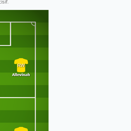
isif.