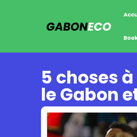
Accu
Boo
5 choses à
le Gabon e