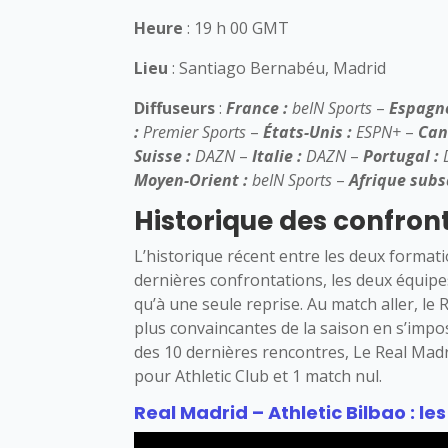
Heure
: 19 h 00 GMT
Lieu
: Santiago Bernabéu, Madrid
Diffuseurs
:
France :
beIN Sports
–
Espagne
:
Premier Sports
–
États-Unis :
ESPN+
–
Can
Suisse :
DAZN
–
Italie :
DAZN
–
Portugal :
Moyen-Orient :
beIN Sports
–
Afrique sub
Historique des confron
L’historique récent entre les deux formati
dernières confrontations, les deux équipe
qu’à une seule reprise. Au match aller, le R
plus convaincantes de la saison en s’impos
des 10 dernières rencontres, Le Real Madri
pour Athletic Club et 1 match nul.
Real Madrid – Athletic Bilbao : 