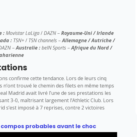
 :
Movistar LaLiga
/
DAZN
–
Royaume-Uni / Irlande
ada :
TSN+
/
TSN channels
–
Allemagne / Autriche /
DAZN
–
Australie :
beIN Sports
–
Afrique du Nord /
saharienne
tations
ons confirme cette tendance. Lors de leurs cinq
s n’ont trouvé le chemin des filets en même temps
eal Madrid avait livré l’une de ses prestations les
ant 3-0, maîtrisant largement l’Athletic Club. Lors
d s’est imposé à 7 reprises, contre 2 victoires
les compos probables avant le choc