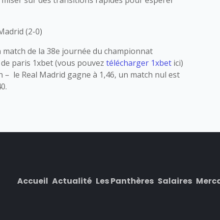
 miser sur des transitions rapides pour espérer
 Madrid (2-0)
on match de la 38e journée du championnat
té de paris 1xbet (vous pouvez
télécharger 1xbet
ici)
 – le Real Madrid gagne à 1,46, un match nul est
40.
Accueil
Actualité
Les Panthères
Salaires
Merc