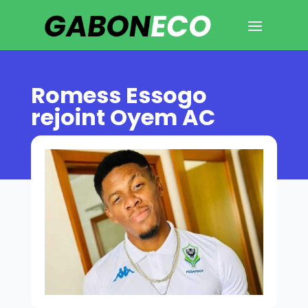
Romess Essogo
rejoint Oyem AC